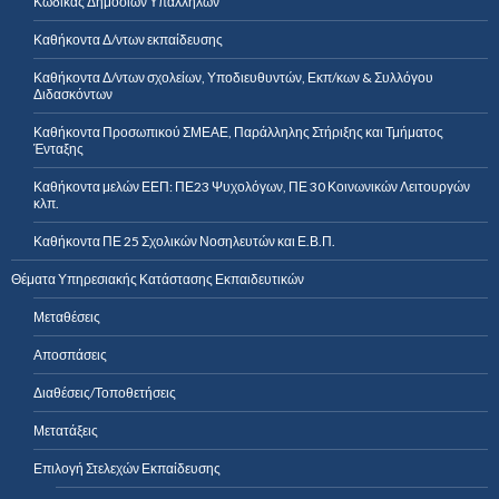
Κώδικας Δημοσίων Υπαλλήλων
Καθήκοντα Δ/ντων εκπαίδευσης
Καθήκοντα Δ/ντων σχολείων, Υποδιευθυντών, Εκπ/κων & Συλλόγου
Διδασκόντων
Καθήκοντα Προσωπικού ΣΜΕΑΕ, Παράλληλης Στήριξης και Τμήματος
Ένταξης
Καθήκοντα μελών ΕΕΠ: ΠΕ23 Ψυχολόγων, ΠΕ 30 Κοινωνικών Λειτουργών
κλπ.
Καθήκοντα ΠΕ 25 Σχολικών Νοσηλευτών και Ε.Β.Π.
Θέματα Υπηρεσιακής Κατάστασης Εκπαιδευτικών
Μεταθέσεις
Αποσπάσεις
Διαθέσεις/Τοποθετήσεις
Μετατάξεις
Επιλογή Στελεχών Εκπαίδευσης