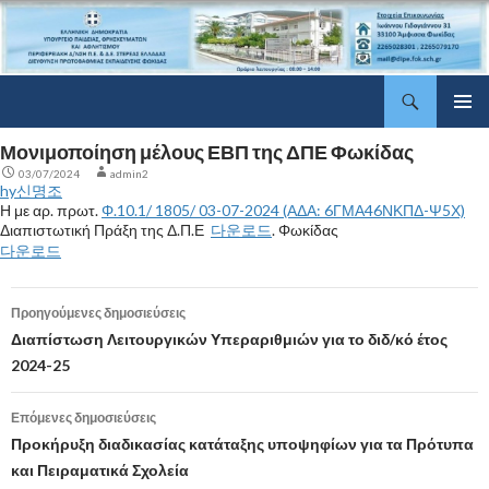
Αναζήτηση
ΔΠΕ Φωκίδας
Μετάβαση
Κύριο
σε
Μονιμοποίηση μέλους ΕΒΠ της ΔΠΕ Φωκίδας
μενού
περιεχόμενο
03/07/2024
admin2
hy신명조
Η με αρ. πρωτ.
Φ.10.1/ 1805/ 03-07-2024 (ΑΔΑ: 6ΓΜΑ46ΝΚΠΔ-Ψ5Χ)
Διαπιστωτική Πράξη της Δ.Π.Ε
다운로드
. Φωκίδας
다운로드
Προηγούμενες δημοσιεύσεις
Πλοήγηση
Διαπίστωση Λειτουργικών Υπεραριθμιών για το διδ/κό έτος
2024-25
άρθρων
Επόμενες δημοσιεύσεις
Προκήρυξη διαδικασίας κατάταξης υποψηφίων για τα Πρότυπα
και Πειραματικά Σχολεία