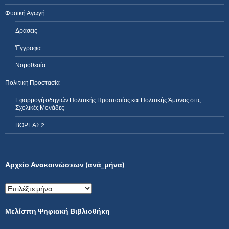
Φυσική Αγωγή
Δράσεις
Έγγραφα
Νομοθεσία
Πολιτική Προστασία
Εφαρμογή οδηγιών Πολιτικής Προστασίας και Πολιτικής Άμυνας στις
Σχολικές Μονάδες
ΒΟΡΕΑΣ 2
Αρχείο Ανακοινώσεων (ανά_μήνα)
Α
ρ
χ
Μελίσπη Ψηφιακή Βιβλιοθήκη
ε
ί