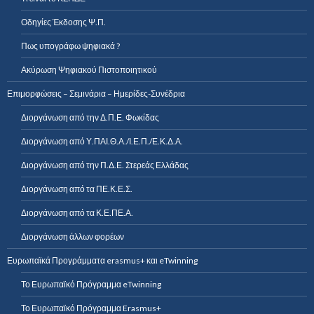
Οδηγίες Έκδοσης Ψ.Π.
Πως υπογράφω ψηφιακά ?
Ακύρωση Ψηφιακού Πιστοποιητικού
Επιμορφώσεις – Σεμινάρια – Ημερίδες-Συνέδρια
Διοργάνωση από την Δ.Π.Ε. Φωκίδας
Διοργάνωση από Υ.ΠΑΙ.Θ.Α./Ι.Ε.Π./Ε.Κ.Δ.Α.
Διοργάνωση από την Π.Δ.Ε. Στερεάς Ελλάδας
Διοργάνωση από τα ΠΕ.Κ.Ε.Σ.
Διοργάνωση από τα Κ.Ε.ΠΕ.Α.
Διοργάνωση άλλων φορέων
Ευρωπαϊκά Προγράμματα erasmus+ και eTwinning
Το Ευρωπαϊκό Πρόγραμμα eTwinning
Το Ευρωπαϊκό Πρόγραμμα Erasmus+