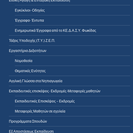
Ειδική Αγωγή & Ενταξιακή Εκπαίδευση
Εγκύκλιοι- Οδηγίες
Έγγραφα- Έντυπα
Ενημερωτικά Έγγραφα από το ΚΕ.Δ.Α.Σ.Υ. Φωκίδας
Τάξεις Υποδοχής (Τ.Υ.) Ζ.Ε.Π.
Εργαστήρια Δεξιοτήτων
Νομοθεσία
Θεματικές Ενότητες
Αγγλική Γλώσσα στα Νηπιαγωγεία
Εκπαιδευτικές επισκέψεις- Εκδρομές-Μεταφορές μαθητών
Εκπαιδευτικές Επισκέψεις – Εκδρομές
Μεταφορές Μαθητών σε σχολεία
Προγράμματα Σπουδών
Εξ Αποστάσεως Εκπαίδευση