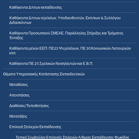
Καθήκοντα Δ/ντων εκπαίδευσης
Καθήκοντα Δ/ντων σχολείων, Υποδιευθυντών, Εκπ/κων & Συλλόγου
Διδασκόντων
Καθήκοντα Προσωπικού ΣΜΕΑΕ, Παράλληλης Στήριξης και Τμήματος
Ένταξης
Καθήκοντα μελών ΕΕΠ: ΠΕ23 Ψυχολόγων, ΠΕ 30 Κοινωνικών Λειτουργών
κλπ.
Καθήκοντα ΠΕ 25 Σχολικών Νοσηλευτών και Ε.Β.Π.
Θέματα Υπηρεσιακής Κατάστασης Εκπαιδευτικών
Μεταθέσεις
Αποσπάσεις
Διαθέσεις/Τοποθετήσεις
Μετατάξεις
Επιλογή Στελεχών Εκπαίδευσης
Τοπικό Συμβούλιο Επιλογής Στελεχών Α/θμιας Εκπαίδευσης Φωκίδας