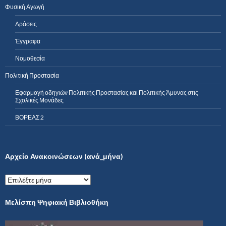
Φυσική Αγωγή
Δράσεις
Έγγραφα
Νομοθεσία
Πολιτική Προστασία
Εφαρμογή οδηγιών Πολιτικής Προστασίας και Πολιτικής Άμυνας στις
Σχολικές Μονάδες
ΒΟΡΕΑΣ 2
Αρχείο Ανακοινώσεων (ανά_μήνα)
Α
ρ
χ
Μελίσπη Ψηφιακή Βιβλιοθήκη
ε
ί
ο