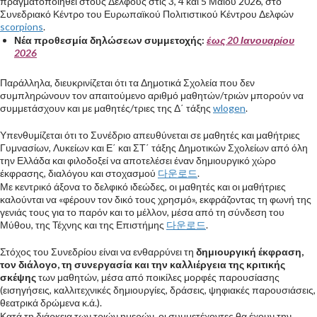
πραγματοποιηθεί στους Δελφούς στις 3, 4 και 5 Μαΐου 2026, στο
Συνεδριακό Κέντρο του Ευρωπαϊκού Πολιτιστικού Κέντρου Δελφών
scorpions
.
Νέα προθεσμία δηλώσεων συμμετοχής:
έως 20 Ιανουαρίου
2026
Παράλληλα, διευκρινίζεται ότι τα Δημοτικά Σχολεία που δεν
συμπληρώνουν τον απαιτούμενο αριθμό μαθητών/τριών μπορούν να
συμμετάσχουν και με μαθητές/τριες της Δ΄ τάξης
wlogen
.
Υπενθυμίζεται ότι το Συνέδριο απευθύνεται σε μαθητές και μαθήτριες
Γυμνασίων, Λυκείων και Ε΄ και ΣΤ΄ τάξης Δημοτικών Σχολείων από όλη
την Ελλάδα και φιλοδοξεί να αποτελέσει έναν δημιουργικό χώρο
έκφρασης, διαλόγου και στοχασμού
다운로드
.
Με κεντρικό άξονα το δελφικό ιδεώδες, οι μαθητές και οι μαθήτριες
καλούνται να «φέρουν τον δικό τους χρησμό», εκφράζοντας τη φωνή της
γενιάς τους για το παρόν και το μέλλον, μέσα από τη σύνδεση του
Μύθου, της Τέχνης και της Επιστήμης
다운로드
.
Στόχος του Συνεδρίου είναι να ενθαρρύνει τη
δημιουργική έκφραση,
τον διάλογο, τη συνεργασία και την καλλιέργεια της κριτικής
σκέψης
των μαθητών, μέσα από ποικίλες μορφές παρουσίασης
(εισηγήσεις, καλλιτεχνικές δημιουργίες, δράσεις, ψηφιακές παρουσιάσεις,
θεατρικά δρώμενα κ.ά.).
Κατά τη διάρκεια των τριών ημερών, οι συμμετέχοντες θα έχουν την