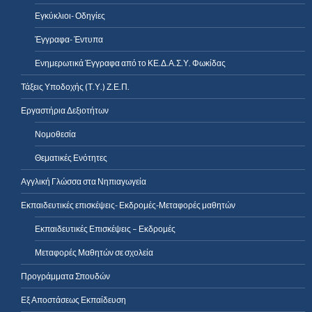
Εγκύκλιοι- Οδηγίες
Έγγραφα- Έντυπα
Ενημερωτικά Έγγραφα από το ΚΕ.Δ.Α.Σ.Υ. Φωκίδας
Τάξεις Υποδοχής (Τ.Υ.) Ζ.Ε.Π.
Εργαστήρια Δεξιοτήτων
Νομοθεσία
Θεματικές Ενότητες
Αγγλική Γλώσσα στα Νηπιαγωγεία
Εκπαιδευτικές επισκέψεις- Εκδρομές-Μεταφορές μαθητών
Εκπαιδευτικές Επισκέψεις – Εκδρομές
Μεταφορές Μαθητών σε σχολεία
Προγράμματα Σπουδών
Εξ Αποστάσεως Εκπαίδευση