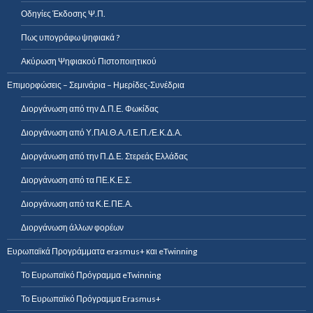
Οδηγίες Έκδοσης Ψ.Π.
Πως υπογράφω ψηφιακά ?
Ακύρωση Ψηφιακού Πιστοποιητικού
Επιμορφώσεις – Σεμινάρια – Ημερίδες-Συνέδρια
Διοργάνωση από την Δ.Π.Ε. Φωκίδας
Διοργάνωση από Υ.ΠΑΙ.Θ.Α./Ι.Ε.Π./Ε.Κ.Δ.Α.
Διοργάνωση από την Π.Δ.Ε. Στερεάς Ελλάδας
Διοργάνωση από τα ΠΕ.Κ.Ε.Σ.
Διοργάνωση από τα Κ.Ε.ΠΕ.Α.
Διοργάνωση άλλων φορέων
Ευρωπαϊκά Προγράμματα erasmus+ και eTwinning
Το Ευρωπαϊκό Πρόγραμμα eTwinning
Το Ευρωπαϊκό Πρόγραμμα Erasmus+