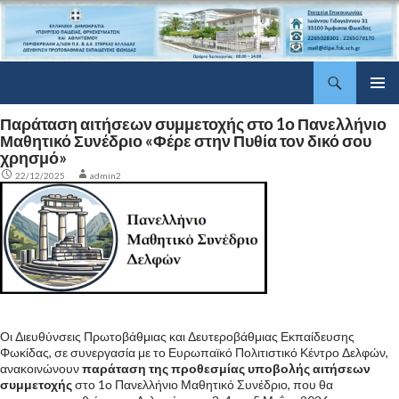
Αναζήτηση
ΔΠΕ Φωκίδας
Μετάβαση
Κύριο
σε
Παράταση αιτήσεων συμμετοχής στο 1ο Πανελλήνιο
μενού
περιεχόμενο
Μαθητικό Συνέδριο «Φέρε στην Πυθία τον δικό σου
χρησμό»
22/12/2025
admin2
Οι Διευθύνσεις Πρωτοβάθμιας και Δευτεροβάθμιας Εκπαίδευσης
Φωκίδας, σε συνεργασία με το Ευρωπαϊκό Πολιτιστικό Κέντρο Δελφών,
ανακοινώνουν
παράταση της προθεσμίας υποβολής αιτήσεων
συμμετοχής
στο 1ο Πανελλήνιο Μαθητικό Συνέδριο, που θα