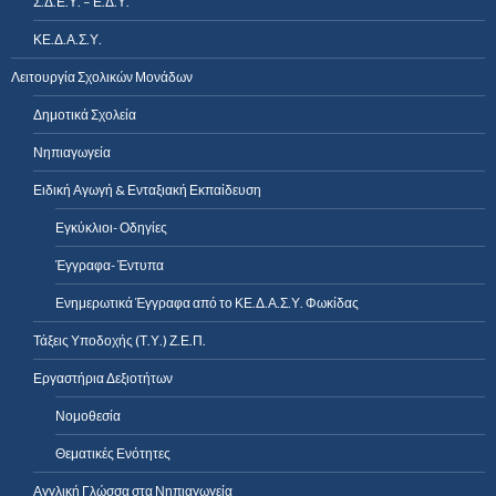
Σ.Δ.Ε.Υ. – Ε.Δ.Υ.
ΚΕ.Δ.Α.Σ.Υ.
Λειτουργία Σχολικών Μονάδων
Δημοτικά Σχολεία
Νηπιαγωγεία
Ειδική Αγωγή & Ενταξιακή Εκπαίδευση
Εγκύκλιοι- Οδηγίες
Έγγραφα- Έντυπα
Ενημερωτικά Έγγραφα από το ΚΕ.Δ.Α.Σ.Υ. Φωκίδας
Τάξεις Υποδοχής (Τ.Υ.) Ζ.Ε.Π.
Εργαστήρια Δεξιοτήτων
Νομοθεσία
Θεματικές Ενότητες
Αγγλική Γλώσσα στα Νηπιαγωγεία