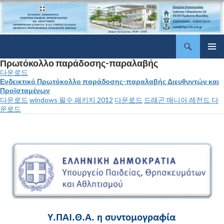
Αναζήτηση
ΔΠΕ Φωκίδας
Μετάβαση
Πρωτόκολλο παράδοσης-παραλαβής
Κύριο
σε
μενού
다운로드
περιεχόμενο
Ενδεικτικό Πρωτόκολλο παράδοσης-παραλαβής Διευθυντών και
Προϊσταμένων
다운로드
windows 필수 패키지 2012
다운로드
드래곤 매니아 레전드 다
운로드