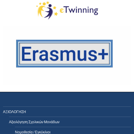
ΑΞΙΟΛΟΓΗΣΗ
Αξιολόγηση Σχολικών Μονάδων
Νομοθεσία / Εγκύκλιοι