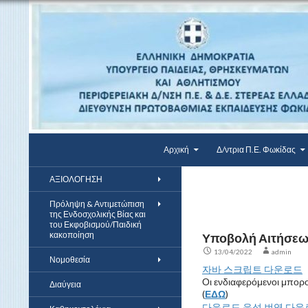
Αναζήτηση
Μετάβαση σε περιεχόμενο
ΔΠΕ Φωκίδας
Αρχική
Δ/ντρια Π.Ε. Φωκίδας
ΑΞΙΟΛΟΓΗΣΗ
Πρόληψη & Αντιμετώπιση
της Ενδοσχολικής Βίας και
του Εκφοβισμού/Παιδική
κακοποίηση
Υποβολή Αιτήσεων
13/04/2022
admin
Νομοθεσία
자바 스크립트 다운로드
Οι ενδιαφερόμενοι μπορ
Διαύγεια
(
ΕΔΩ
)
다운로드
음성 번역 다운