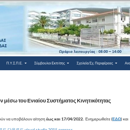
Π.Υ.Σ.Π.Ε.
Σύμβουλοι Εκπ/σης
Σχολεία/Σχ. Περιφέρειες
Αν
 μέσω του Ενιαίου Συστήματος Κινητικότητας
ούν να υποβάλουν αίτηση
έως και 17/04/2022.
Ενημερωθείτε (
ΕΔΩ
) και
로드
다운로드
visual studio 2015 express