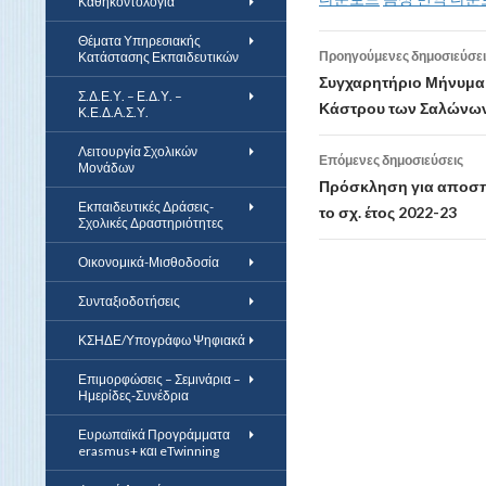
Καθηκοντολόγια
Θέματα Υπηρεσιακής
Προηγούμενες δημοσιεύσει
Κατάστασης Εκπαιδευτικών
Πλοήγηση
Συγχαρητήριο Μήνυμα 
Σ.Δ.Ε.Υ. – Ε.Δ.Υ. –
Κάστρου των Σαλώνω
Κ.Ε.Δ.Α.Σ.Υ.
άρθρων
Λειτουργία Σχολικών
Επόμενες δημοσιεύσεις
Μονάδων
Πρόσκληση για αποσπά
Εκπαιδευτικές Δράσεις-
το σχ. έτος 2022-23
Σχολικές Δραστηριότητες
Οικονομικά-Μισθοδοσία
Συνταξιοδοτήσεις
ΚΣΗΔΕ/Υπογράφω Ψηφιακά
Επιμορφώσεις – Σεμινάρια –
Ημερίδες-Συνέδρια
Ευρωπαϊκά Προγράμματα
erasmus+ και eTwinning