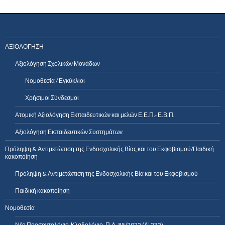
ΑΞΙΟΛΟΓΗΣΗ
Αξιολόγηση Σχολικών Μονάδων
Νομοθεσία / Εγκύκλιοι
Χρήσιμοι Σύνδεσμοι
Ατομική Αξιολόγηση Εκπαιδευτικών και μελών Ε.Ε.Π.- Ε.Β.Π.
Αξιολόγηση Εκπαιδευτικών Συστημάτων
Πρόληψη & Αντιμετώπιση της Ενδοσχολικής Βίας και του Εκφοβισμού/Παιδική
κακοποίηση
Πρόληψη & Αντιμετώπιση της Ενδοσχολικής Βία και του Εκφοβισμού
Παιδική κακοποίηση
Νομοθεσία
Νέο Προσοντολόγιο-Κλαδολόγιο, Π.Δ. 85/2022 (Α’ 232)