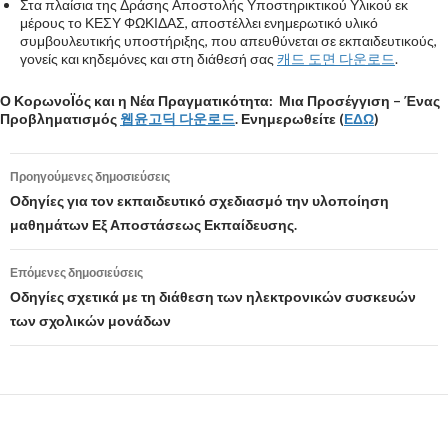
Στα πλαίσια της Δράσης Αποστολής Υποστηρικτικού Υλικού εκ
μέρους το ΚΕΣΥ ΦΩΚΙΔΑΣ, αποστέλλει ενημερωτικό υλικό
συμβουλευτικής υποστήριξης, που απευθύνεται σε εκπαιδευτικούς,
γονείς και κηδεμόνες και στη διάθεσή σας
캐드 도면 다운로드
.
Ο ΚορωνοΪός και η Νέα Πραγματικότητα:
Μια Προσέγγιση – Ένας
Προβληματισμός
웹윤고딕 다운로드
. Ενημερωθείτε (
ΕΔΩ
)
Προηγούμενες δημοσιεύσεις
Πλοήγηση
Οδηγίες για τον εκπαιδευτικό σχεδιασμό την υλοποίηση
μαθημάτων Εξ Αποστάσεως Εκπαίδευσης.
άρθρων
Επόμενες δημοσιεύσεις
Οδηγίες σχετικά με τη διάθεση των ηλεκτρονικών συσκευών
των σχολικών μονάδων