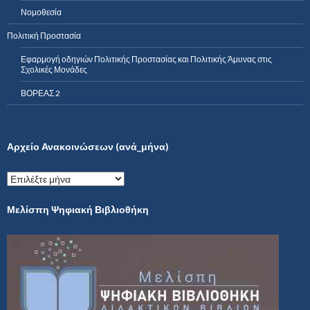
Νομοθεσία
Πολιτική Προστασία
Εφαρμογή οδηγιών Πολιτικής Προστασίας και Πολιτικής Άμυνας στις
Σχολικές Μονάδες
ΒΟΡΕΑΣ 2
Αρχείο Ανακοινώσεων (ανά_μήνα)
Α
ρ
χ
Μελίσπη Ψηφιακή Βιβλιοθήκη
ε
ί
ο
Α
ν
α
κ
ο