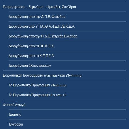
Επιμορφώσεις – Σεμινάρια – Ημερίδες-Συνέδρια
Διοργάνωση από την Δ.Π.Ε. Φωκίδας
Διοργάνωση από Υ.ΠΑΙ.Θ.Α./Ι.Ε.Π./Ε.Κ.Δ.Α.
Διοργάνωση από την Π.Δ.Ε. Στερεάς Ελλάδας
Διοργάνωση από τα ΠΕ.Κ.Ε.Σ.
Διοργάνωση από τα Κ.Ε.ΠΕ.Α.
Διοργάνωση άλλων φορέων
Ευρωπαϊκά Προγράμματα erasmus+ και eTwinning
Το Ευρωπαϊκό Πρόγραμμα eTwinning
Το Ευρωπαϊκό Πρόγραμμα Erasmus+
Φυσική Αγωγή
Δράσεις
Έγγραφα