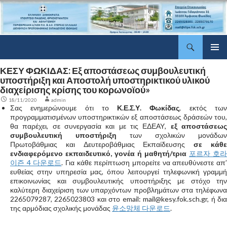
Αναζήτηση
ΔΠΕ Φωκίδας
Μετάβαση
Κύριο
σε
ΚΕΣΥ ΦΩΚΙΔΑΣ: Εξ αποστάσεως συμβουλευτική
μενού
περιεχόμενο
υποστήριξη και Αποστολή υποστηρικτικού υλικού
διαχείρισης κρίσης του κορωνοϊού»
18/11/2020
admin
Σας ενημερώνουμε ότι το
Κ.Ε.Σ.Υ. Φωκίδας
, εκτός τω
προγραμματισμένων υποστηρικτικών εξ αποστάσεως δράσεών του,
θα παρέχει, σε συνεργασία και με τις ΕΔΕΑΥ,
εξ αποστάσεω
συμβουλευτική υποστήριξη
των σχολικών μονάδων
Πρωτοβάθμιας και Δευτεροβάθμιας Εκπαίδευσης
σε κάθ
ενδιαφερόμενο εκπαιδευτικό, γονέα ή μαθητή/τρια
포르자 호라
이즌 4 다운로드
. Για κάθε περίπτωση μπορείτε να απευθύνεστε απ
ευθείας στην υπηρεσία μας, όπου λειτουργεί τηλεφωνική γραμμή
επικοινωνίας και συμβουλευτικής υποστήριξης με στόχο την
καλύτερη διαχείριση των υπαρχόντων προβλημάτων στα τηλέφωνα
2265079287, 2265023803 και στο email: mail@kesy.fok.sch.gr, ή δια
της αρμόδιας σχολικής μονάδας
윤소망체 다운로드
.