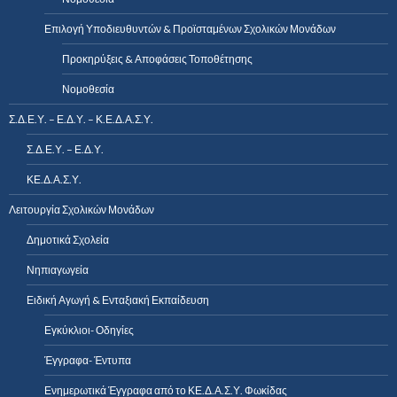
Επιλογή Υποδιευθυντών & Προϊσταμένων Σχολικών Μονάδων
Προκηρύξεις & Αποφάσεις Τοποθέτησης
Νομοθεσία
Σ.Δ.Ε.Υ. – Ε.Δ.Υ. – Κ.Ε.Δ.Α.Σ.Υ.
Σ.Δ.Ε.Υ. – Ε.Δ.Υ.
ΚΕ.Δ.Α.Σ.Υ.
Λειτουργία Σχολικών Μονάδων
Δημοτικά Σχολεία
Νηπιαγωγεία
Ειδική Αγωγή & Ενταξιακή Εκπαίδευση
Εγκύκλιοι- Οδηγίες
Έγγραφα- Έντυπα
Ενημερωτικά Έγγραφα από το ΚΕ.Δ.Α.Σ.Υ. Φωκίδας