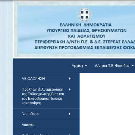
Αναζήτηση
Μετάβαση σε περιεχόμενο
ΔΠΕ Φωκίδας
Αρχική
Δ/ντρια Π.Ε. Φωκίδας
ΑΞΙΟΛΟΓΗΣΗ
Πρόληψη & Αντιμετώπιση
της Ενδοσχολικής Βίας και
του Εκφοβισμού/Παιδική
κακοποίηση
Νομοθεσία
Διαύγεια