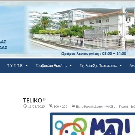
Π.Υ.Σ.Π.Ε.
Σύμβουλοι Εκπ/σης
Σχολεία/Σχ. Περιφέρειες
Αν
TELIKO!!
13/03/2025
300 × 202
Εκπαιδευτική Δράση «ΜΑΖΙ στη Γιορτή – Ισό