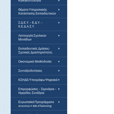
Καθηκοντολόγια
Θέματα Υπηρεσιακής
Κατάστασης Εκπαιδευτικών
Σ.Δ.Ε.Υ. – Ε.Δ.Υ. –
Κ.Ε.Δ.Α.Σ.Υ.
Λειτουργία Σχολικών
Μονάδων
Εκπαιδευτικές Δράσεις-
Σχολικές Δραστηριότητες
Οικονομικά-Μισθοδοσία
Συνταξιοδοτήσεις
ΚΣΗΔΕ/Υπογράφω Ψηφιακά
Επιμορφώσεις – Σεμινάρια –
Ημερίδες-Συνέδρια
Ευρωπαϊκά Προγράμματα
erasmus+ και eTwinning