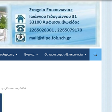
απληρωτές
Έντυπα
Οργανόγραμμα-Επικοινωνία
τιμες Κοινότητες» 2026