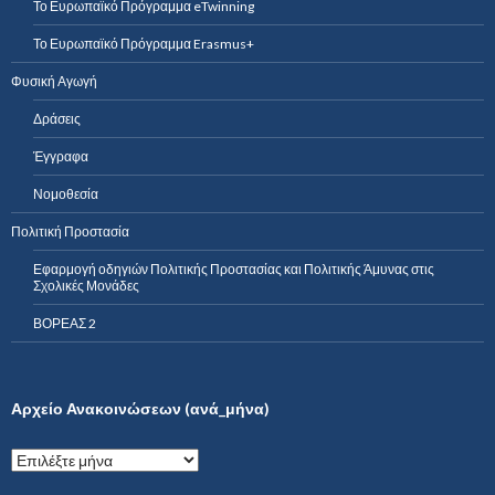
Το Ευρωπαϊκό Πρόγραμμα eTwinning
Το Ευρωπαϊκό Πρόγραμμα Erasmus+
Φυσική Αγωγή
Δράσεις
Έγγραφα
Νομοθεσία
Πολιτική Προστασία
Εφαρμογή οδηγιών Πολιτικής Προστασίας και Πολιτικής Άμυνας στις
Σχολικές Μονάδες
ΒΟΡΕΑΣ 2
Αρχείο Ανακοινώσεων (ανά_μήνα)
Α
ρ