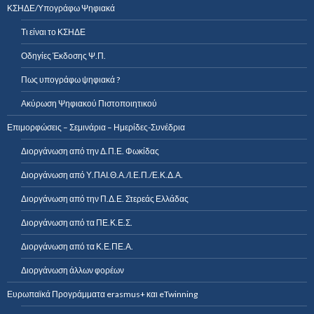
ΚΣΗΔΕ/Υπογράφω Ψηφιακά
Τι είναι το ΚΣΗΔΕ
Οδηγίες Έκδοσης Ψ.Π.
Πως υπογράφω ψηφιακά ?
Ακύρωση Ψηφιακού Πιστοποιητικού
Επιμορφώσεις – Σεμινάρια – Ημερίδες-Συνέδρια
Διοργάνωση από την Δ.Π.Ε. Φωκίδας
Διοργάνωση από Υ.ΠΑΙ.Θ.Α./Ι.Ε.Π./Ε.Κ.Δ.Α.
Διοργάνωση από την Π.Δ.Ε. Στερεάς Ελλάδας
Διοργάνωση από τα ΠΕ.Κ.Ε.Σ.
Διοργάνωση από τα Κ.Ε.ΠΕ.Α.
Διοργάνωση άλλων φορέων
Ευρωπαϊκά Προγράμματα erasmus+ και eTwinning