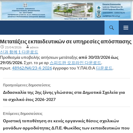
Αναζήτηση
ΔΠΕ Φωκίδας
Μετάβαση
Κύριο
σε
Μετατάξεις εκπαιδευτικών σε υπηρεσίες απόσπασης
μενού
περιεχόμενο
23/04/2026
admin
신과 함께 1 다운로드
Προθεσμία υποβολής αιτήσεων μετάταξης
από 30/03/2026 έως
29/05/2026.
Σχετ. τo με αρ
스피드판 오프라인 다운로드
.
πρωτ.
48962/N4/23-4-2026
έγγραφο του Υ.ΠΑΙ.Θ.Α
다운로드
.
Προηγούμενες δημοσιεύσεις
Πλοήγηση
Διδασκαλία της 2ης ξένης γλώσσας στα Δημοτικά Σχολεία για
το σχολικό έτος 2026-2027
άρθρων
Επόμενες δημοσιεύσεις
Οριστική τοποθέτηση σε κενές οργανικές θέσεις σχολικών
μονάδων αρμοδιότητας Δ.Π.Ε. Φωκίδας των εκπαιδευτικών που