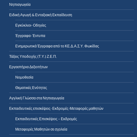
Νηπιαγωγεία
Ειδική Αγωγή & Ενταξιακή Εκπαίδευση
Εγκύκλιοι- Οδηγίες
Έγγραφα- Έντυπα
Ενημερωτικά Έγγραφα από το ΚΕ.Δ.Α.Σ.Υ. Φωκίδας
Τάξεις Υποδοχής (Τ.Υ.) Ζ.Ε.Π.
Εργαστήρια Δεξιοτήτων
Νομοθεσία
Θεματικές Ενότητες
Αγγλική Γλώσσα στα Νηπιαγωγεία
Εκπαιδευτικές επισκέψεις- Εκδρομές-Μεταφορές μαθητών
Εκπαιδευτικές Επισκέψεις – Εκδρομές
Μεταφορές Μαθητών σε σχολεία