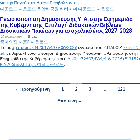
για την Παγκόσμια Ημέρα Περιβάλλοντος
다운로드
다운로드
유안타증권 티레이더 다운로드
다운로드
Γνωστοποίηση Δημοσίευσης Υ. Α. στην Εφημερίδα
της Κυβέρνησης-Επιλογή Διδακτικών Βιβλίων-
Διδακτικών Πακέτων για το σχολικό έτος 2027-2028
05/06/2026
admin
종이의집 시즌3 다운로드
Tο με
αρ.πρωτ.:73423/ΓΔ4/05-06-2026
έγγραφο του Υ.ΠΑΙ.Θ.Α
xshell 무
료
. με θέμα: «Γνωστοποίηση Δημοσίευσης Υπουργικής Απόφασης στην
Εφημερίδα της Κυβέρνησης»
και η
Αριθμ.:72907/ΓΔ4/4-6-2026 (Β΄3159)
Κ.Υ.Α
삼국지 13 pk 한글 다운로드
.
← Προηγούμενη
1
2
3
…
121
Πλοήγηση
Επόμενη →
άρθρων