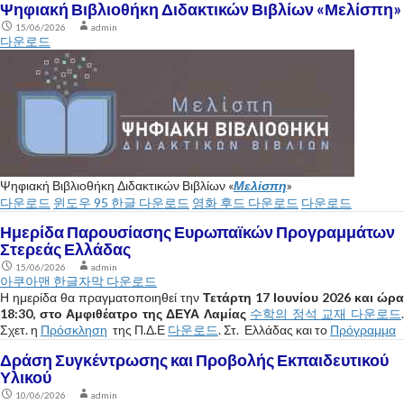
Ψηφιακή Βιβλιοθήκη Διδακτικών Βιβλίων «Μελίσπη»
15/06/2026
admin
다운로드
Ψηφιακή Βιβλιοθήκη Διδακτικών Βιβλίων «
Μελίσπη
»
다운로드
윈도우 95 한글 다운로드
영화 후드 다운로드
다운로드
Ημερίδα Παρουσίασης Ευρωπαϊκών Προγραμμάτων
Στερεάς Ελλάδας
15/06/2026
admin
아쿠아맨 한글자막 다운로드
Η ημερίδα θα πραγματοποιηθεί την
Τετάρτη 17 Ιουνίου 2026 και ώρα
18:30, στο Αμφιθέατρο της ΔΕΥΑ Λαμίας
수학의 정석 교재 다운로드
Σχετ. η
Πρόσκληση
της Π.Δ.Ε
다운로드
. Στ. Ελλάδας και το
Πρόγραμμα
Δράση Συγκέντρωσης και Προβολής Εκπαιδευτικού
Υλικού
10/06/2026
admin