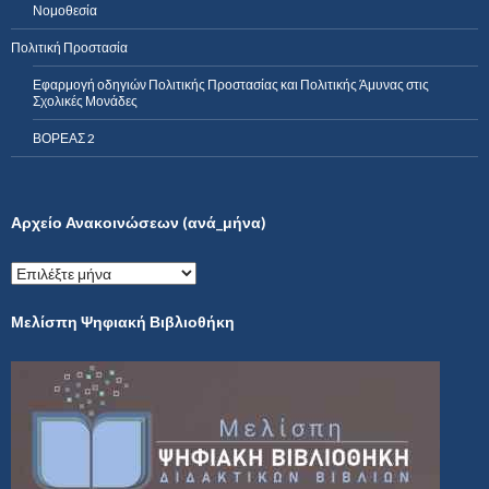
Νομοθεσία
Πολιτική Προστασία
Εφαρμογή οδηγιών Πολιτικής Προστασίας και Πολιτικής Άμυνας στις
Σχολικές Μονάδες
ΒΟΡΕΑΣ 2
Αρχείο Ανακοινώσεων (ανά_μήνα)
Α
ρ
χ
Μελίσπη Ψηφιακή Βιβλιοθήκη
ε
ί
ο
Α
ν
α
κ
ο
ι