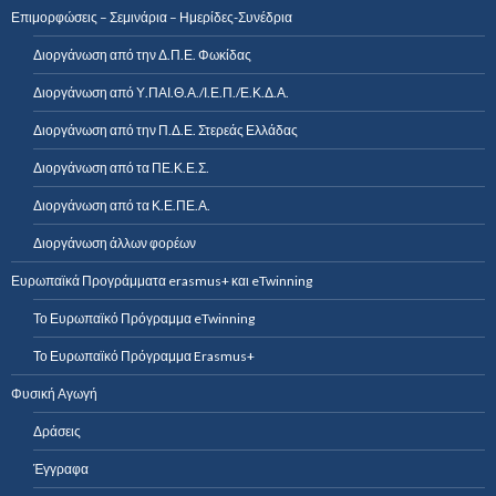
Επιμορφώσεις – Σεμινάρια – Ημερίδες-Συνέδρια
Διοργάνωση από την Δ.Π.Ε. Φωκίδας
Διοργάνωση από Υ.ΠΑΙ.Θ.Α./Ι.Ε.Π./Ε.Κ.Δ.Α.
Διοργάνωση από την Π.Δ.Ε. Στερεάς Ελλάδας
Διοργάνωση από τα ΠΕ.Κ.Ε.Σ.
Διοργάνωση από τα Κ.Ε.ΠΕ.Α.
Διοργάνωση άλλων φορέων
Ευρωπαϊκά Προγράμματα erasmus+ και eTwinning
Το Ευρωπαϊκό Πρόγραμμα eTwinning
Το Ευρωπαϊκό Πρόγραμμα Erasmus+
Φυσική Αγωγή
Δράσεις
Έγγραφα