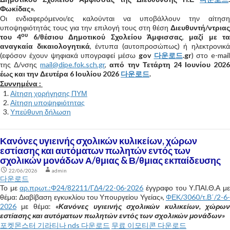
Φωκίδας».
Οι ενδιαφερόμενοι/ες καλούνται να υποβάλλουν την αίτηση
υποψηφιότητάς τους για την επιλογή τους στη θέση
Διευθυντή/ντριας
ου
του 4
6/θέσιου Δημοτικού Σχολείου Άμφισσας
,
μαζί με τα
αναγκαία δικαιολογητικά
, έντυπα (αυτοπροσώπως) ή ηλεκτρονικ
(εφόσον έχουν ψηφιακά υπογραφεί μέσω
gov
다운로드
.
gr
) στο e-mail
της Δ/νσης
mail@dipe.fok.sch.gr
,
από την Τετάρτη 24 Ιουνίου 2026
έως και την Δευτέρα 6 Ιουλίου 2026
다운로드
.
Συννημένα :
Αίτηση χορήγησης ΠΥΜ
Αίτηση υποψηφιότητας
Υπεύθυνη δήλωση
Κανόνες υγιεινής σχολικών κυλικείων, χώρων
εστίασης και αυτόματων πωλητών εντός των
σχολικών μονάδων Α/θμιας & Β/θμιας εκπαίδευσης
22/06/2026
admin
다운로드
Το με
αρ.πρωτ.:Φ24/82211/ΓΔ4/22-06-2026
έγγραφο του Υ.ΠΑΙ.Θ.Α μ
θέμα: Διαβίβαση εγκυκλίου του Υπουργείου Υγείας»,
ΦΕΚ/3060/τ.Β΄/2-6-
2026
με θέμα:
«Κανόνες υγιεινής σχολικών κυλικείων, χώρω
εστίασης και αυτόματων πωλητών εντός των σχολικών μονάδων»
포켓몬스터 기라티나 nds 다운로드
무료 이모티콘 다운로드