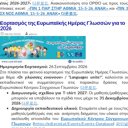
έτος 2026-2027
»
다운로드
. Ανακοινοποίηση στο ΟΡΘΟ ως προς τους
πίνακες excel:
«
ΠΙΝ 1 ΠΑΡ ΣΤΗΡ ΑΘΜΙΑ_15-5-26_
ΑΝΑΚ»
και «
ΠΙΝ 
ΣΧ ΝΟΣ ΑΘΜΙΑ_15-5-26_ΑΝΑΚ
»
다운로드
.
Εορτασμός της Ευρωπαϊκής Ημέρας Γλωσσών για το
2026
08/06/2026
admin
Ημερομηνία Εορτασμού:
26 Σεπτεμβρίου 2026
Στο πλαίσιο του φετινού εορτασμού της Ευρωπαϊκής Ημέρας Γλωσσών,
με θέμα «
Οι γλώσσες ενώνουν» / “Languages unite!”
, καλούνται ο
εκπαιδευτικοί να συμμετάσχουν στις παρακάτω δράσεις του
Ευρωπαϊκού Κέντρου Σύγχρονων Γλωσσών
다운로드
.
Διαγωνισμός σχεδίου για T-shirt 2027
: Οι μαθητές/μαθήτριε
μπορούν να υποβάλουν τα σχέδιά τους μέχρι τις
31 Δεκεμβρίου
2026
다운로드
.
Δημιουργία εκπαιδευτικού υλικού
: Ετοιμάστε υλικό με τους/τι
μαθητές/μαθήτριές σας και ανάρτηση δείγματος του υλικού στην
ακόλουθη ιστοσελίδα του
Ευρωπαϊκού Κέντρου Σύγχρονω
Γλωσσών
(
https://edl.ecml.at/Events/Events-Database
)
파이널