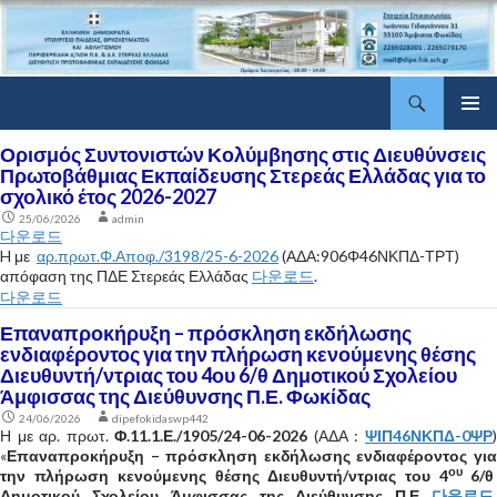
Αναζήτηση
ΔΠΕ Φωκίδας
Μετάβαση
Κύριο
σε
Ορισμός Συντονιστών Κολύμβησης στις Διευθύνσεις
μενού
περιεχόμενο
Πρωτοβάθμιας Εκπαίδευσης Στερεάς Ελλάδας για το
σχολικό έτος 2026-2027
25/06/2026
admin
다운로드
H με
αρ.πρωτ.Φ.Αποφ./3198/25-6-2026
(ΑΔΑ:906Φ46ΝΚΠΔ-ΤΡΤ)
απόφαση της ΠΔΕ Στερεάς Ελλάδας
다운로드
.
다운로드
Επαναπροκήρυξη – πρόσκληση εκδήλωσης
ενδιαφέροντος για την πλήρωση κενούμενης θέσης
Διευθυντή/ντριας του 4ου 6/θ Δημοτικού Σχολείου
Άμφισσας της Διεύθυνσης Π.Ε. Φωκίδας
24/06/2026
dipefokidaswp442
Η με αρ. πρωτ.
Φ.11.1.Ε./1905/24-06-2026
(ΑΔΑ :
ΨΙΠ46ΝΚΠΔ-0ΨΡ
«
Επαναπροκήρυξη – πρόσκληση εκδήλωσης ενδιαφέροντος για
ου
την πλήρωση κενούμενης θέσης
Διευθυντή/ντριας του 4
6/
Δημοτικού Σχολείου Άμφισσας της Διεύθυνσης
Π.Ε
다운로드