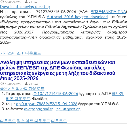
16/06/2026
admin
Download a moving desktop
Η με αρ. πρωτ. 79127/Δ3/15-06-2026 (ΑΔΑ:
9Π3Ε46ΝΚΠΔ-ΠΝΛ
)
εγκύκλιος του Υ.ΠΑΙ.Θ.Α
Autocad 2016 keygen download
. με θέμα:
«
Ενέργειες προγραμματισμού του εκπαιδευτικού έργου των
Ειδικών
Νηπιαγωγείων και των Ειδικών Δημοτικών Σχολείων
για το σχολικό
έτος 2026-2027– Προγραμματισμός λειτουργίας ολοήμερου
προγράμματος–Λήξη διδασκαλίας μαθημάτων σχολικού έτους 2025-
2026
»
카리스마 조 ai 다운로드
Ανάληψη υπηρεσίας μονίμων εκπαιδευτικών και
μελών ΕΕΠ/ΕΒΠ της ΔΠΕ Φωκίδας και άλλες
υπηρεσιακές ενέργειες με τη λήξη του διδακτικού
έτους 2025-2026
15/06/2026
admin2
죽은시인의사회 다운로드
Το με αρ. πρωτ.
Φ.10.1/1714/15-06-2026
έγγραφο της Δ.Π.Ε
에반게
리온 다운로드
. Φωκίδας
το με
αριθ.πρωτ.:78639/Ε2/15 -06-2026
έγγραφο του Υ.ΠΑΙ.Θ.Α
το έντυπο
αναφοράς ανάληψης υπηρεσίας
다운로드
픽스 아트 다운로드
다운로드