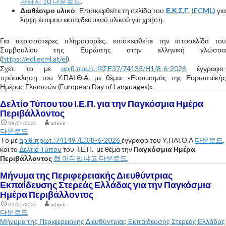
판타지 10 다운로드
.
Διαθέσιμο υλικό
: Επισκεφθείτε τη σελίδα του
Ε.Κ.Σ.Γ. (ECML)
για
λήψη έτοιμου εκπαιδευτικού υλικού για χρήση.
Για περισσότερες πληροφορίες, επισκεφθείτε την ιστοσελίδα του
Συμβουλίου της Ευρώπης στην ελληνική γλώσσα
(
https://edl.ecml.at/el
).
Σχετ. το με
αριθ.πρωτ.:ΦΣΕ37/74135/Η1/8-6-2026
έγγραφο-
πρόσκληση του Υ.ΠΑΙ.Θ.Α. με θέμα: «Εορτασμός της Ευρωπαϊκής
Ημέρας Γλωσσών (European Day of Languages)».
Δελτίο Τύπου του Ι.Ε.Π. για την Παγκόσμια Ημέρα
Περιβάλλοντος
08/06/2026
admin
다운로드
Tο με
αριθ.πρωτ.:74149 /Ε3/8-6-2026
έγγραφο του Υ.ΠΑΙ.Θ.Α
다운로드
.
και το
Δελτίο Τύπου
του Ι.Ε.Π. με θέμα την
Παγκόσμια Ημέρα
Περιβάλλοντος
형 어디있냐고 다운로드
.
Μήνυμα της Περιφερειακής Διευθύντριας
Εκπαίδευσης Στερεάς Ελλάδας για την Παγκόσμια
Ημέρα Περιβάλλοντος
05/06/2026
admin
다운로드
Μήνυμα της Περιφερειακής Διευθύντριας Εκπαίδευσης Στερεάς Ελλάδας