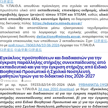
다운로드
Το Υ.ΠΑΙ.Θ.Α. απευθύνει πρόσκληση στα σχολεία να καταθέσουν
πρωτότυπο υλικό από
εκπαιδευτικές επισκέψεις-εκδρομές, υλικ
προβολής έργων (project) τύπου STEM και STEAM
, καθώς
υλικό
από οποιαδήποτε άλλη καινοτόμα δράση
να διαμοιραστούν, μέσ
της δικτυακής πύλης
https://edugate.minedu.gov.gr/
Το υλικό θα αποστέλλεται μέσω ηλεκτρονικού ταχυδρομείου
αποκλειστικά από το λογαριασμό της σχολικής μονάδας στην
ηλεκτρονική διεύθυνση:
detiactions@minedu.gov.gr
,
αναγράφοντας τα
στοιχεία επικοινωνίας των υπεύθυνων 2 εκπαιδευτικών. Σχετ
다운로드
.
το με
αριθ.πρωτ.:76063/Α6/10-06-2026
έγγραφο του Υ.ΠΑΙ.Θ.Α
다운로드
이솝우화 다운로드
Εγκύκλιος προϋποθέσεων και διαδικασιών για την
έγκριση παράλληλης στήριξης συνεκπαίδευσης από
εκπαιδευτικό και για την έγκριση στήριξης από Ειδικό
Βοηθητικό Προσωπικό ή Σχολικό Νοσηλευτή,
μαθητών/τριών για το διδακτικό έτος 2026-2027
09/06/2026
admin
Η με αρ. πρωτ. 59233/Δ3/14-05-2026 (ΑΔΑ:
99ΒΙ46ΝΚΠΔ-1ΨΩ
)
εγκύκλιος του Υ.ΠΑΙ.Θ.Α
3d max 2010 download
. με θέμα: «
Εγκύκλιος
προϋποθέσεων και διαδικασιών: α) για την έγκριση παράλληλης
στήριξης συνεκπαίδευσης από εκπαιδευτικό, β) για την έγκριση
στήριξης από Ειδικό Βοηθητικό Προσωπικό και γ) για την έγκριση
στήριξης από Σχολικό Νοσηλευτή, μαθητών/τριών για το διδακτικό