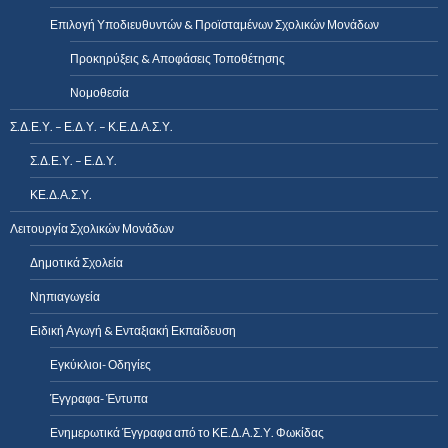
Επιλογή Υποδιευθυντών & Προϊσταμένων Σχολικών Μονάδων
Προκηρύξεις & Αποφάσεις Τοποθέτησης
Νομοθεσία
Σ.Δ.Ε.Υ. – Ε.Δ.Υ. – Κ.Ε.Δ.Α.Σ.Υ.
Σ.Δ.Ε.Υ. – Ε.Δ.Υ.
ΚΕ.Δ.Α.Σ.Υ.
Λειτουργία Σχολικών Μονάδων
Δημοτικά Σχολεία
Νηπιαγωγεία
Ειδική Αγωγή & Ενταξιακή Εκπαίδευση
Εγκύκλιοι- Οδηγίες
Έγγραφα- Έντυπα
Ενημερωτικά Έγγραφα από το ΚΕ.Δ.Α.Σ.Υ. Φωκίδας