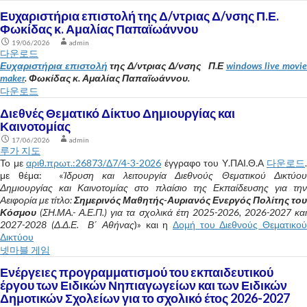
Ευχαριστήρια επιστολή της Δ/ντριας Δ/νσης Π.Ε.
Φωκίδας κ. Αμαλίας Παπαϊωάννου
19/06/2026
admin
다운로드
Ευχαριστήρια επιστολή
της Δ/ντριας Δ/νσης Π.Ε
windows live movi
maker
. Φωκίδας κ. Αμαλίας Παπαϊωάννου.
다운로드
Διεθνές Θεματικό Δίκτυο Δημιουργίας και
Καινοτομίας
17/06/2026
admin
루가 지도
Το με
αριθ.πρωτ.:26873/Δ7/4-3-2026
έγγραφο του Υ.ΠΑΙ.Θ.Α
다운로드
.
με θέμα: «
Ίδρυση και λειτουργία Διεθνούς Θεματικού Δικτύου
Δημιουργίας και Καινοτομίας στο πλαίσιο της Εκπαίδευσης για την
Αειφορία με τίτλο:
Σημερινός Μαθητής-Αυριανός Ενεργός Πολίτης του
Κόσμου
(ΣΗ.ΜΑ.- Α.Ε.Π.)
για τα σχολικά έτη 2025-2026, 2026-2027 κα
2027-2028 (Δ.Δ.Ε. Β΄ Αθήνας
)» και η
Δομή του Διεθνούς Θεματικο
Δικτύου
넷마블 게임
Ενέργειες προγραμματισμού του εκπαιδευτικού
έργου των Ειδικών Νηπιαγωγείων και των Ειδικών
Δημοτικών Σχολείων για το σχολικό έτος 2026-2027