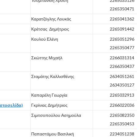
Τσομπανίδη Χρυσή
2265033126
2265350471
Καρατζόγλης Λουκάς
2265041362
Κρέτσας Δημήτριος
2265091442
Κουλού Ελένη
2265051296
2265350477
Σκώττης Μιχαήλ
2266031314
2266350437
Σταμάτης Καλλισθένης
2634051261
2634350127
Καπαρέλη Γεωργία
2265032913
ιστοσελίδα)
Γκρίνιας Δημήτριος
2266022036
Σιμιτσοπούλου Ασημούλα
2265082350
2265350453
Παπαστάμου Βασιλική
2234051238