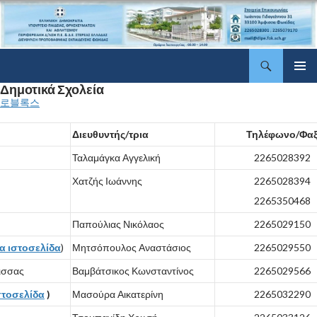
Αναζήτηση
ΔΠΕ Φωκίδας
Μετάβαση
Δημοτικά Σχολεία
Κύριο
σε
μενού
로블록스
περιεχόμενο
Διευθυντής/τρια
Τηλέφωνο/Φα
Ταλαμάγκα Αγγελική
2265028392
Χατζής Ιωάννης
2265028394
2265350468
Παπούλιας Νικόλαος
2265029150
α ιστοσελίδα
)
Μητσόπουλος Αναστάσιος
2265029550
ισσας
Βαμβάτσικος Κωνσταντίνος
2265029566
στοσελίδα
)
Μασούρα Αικατερίνη
2265032290