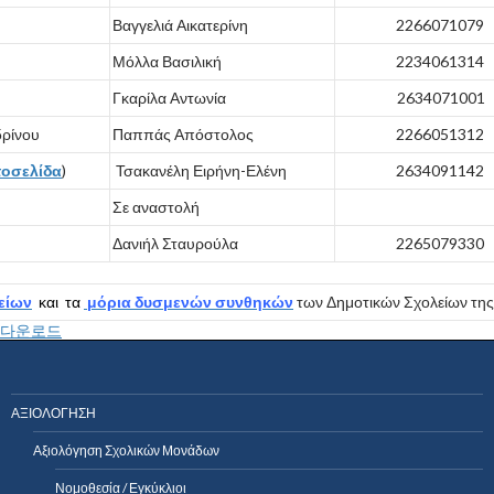
Βαγγελιά Αικατερίνη
2266071079
Μόλλα Βασιλική
2234061314
Γκαρίλα Αντωνία
2634071001
δρίνου
Παππάς Απόστολος
2266051312
τοσελίδα
)
Τσακανέλη Ειρήνη-Ελένη
2634091142
Σε αναστολή
Δανιήλ Σταυρούλα
2265079330
είων
και τα
μ
όρια δυσμενών συνθηκών
των Δημοτικών Σχολείων τη
다운로드
ΑΞΙΟΛΟΓΗΣΗ
Αξιολόγηση Σχολικών Μονάδων
Νομοθεσία / Εγκύκλιοι