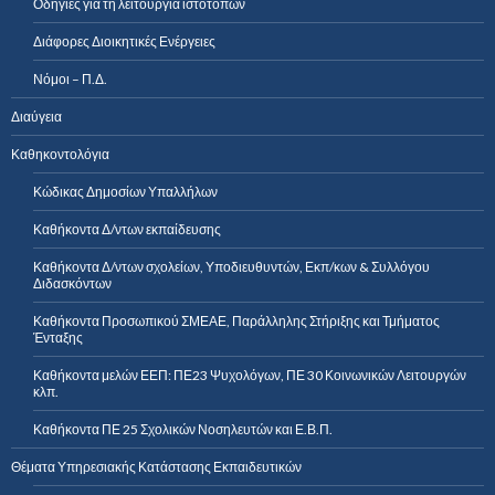
Οδηγίες για τη λειτουργία ιστοτόπων
Διάφορες Διοικητικές Ενέργειες
Νόμοι – Π.Δ.
Διαύγεια
Καθηκοντολόγια
Κώδικας Δημοσίων Υπαλλήλων
Καθήκοντα Δ/ντων εκπαίδευσης
Καθήκοντα Δ/ντων σχολείων, Υποδιευθυντών, Εκπ/κων & Συλλόγου
Διδασκόντων
Καθήκοντα Προσωπικού ΣΜΕΑΕ, Παράλληλης Στήριξης και Τμήματος
Ένταξης
Καθήκοντα μελών ΕΕΠ: ΠΕ23 Ψυχολόγων, ΠΕ 30 Κοινωνικών Λειτουργών
κλπ.
Καθήκοντα ΠΕ 25 Σχολικών Νοσηλευτών και Ε.Β.Π.
Θέματα Υπηρεσιακής Κατάστασης Εκπαιδευτικών