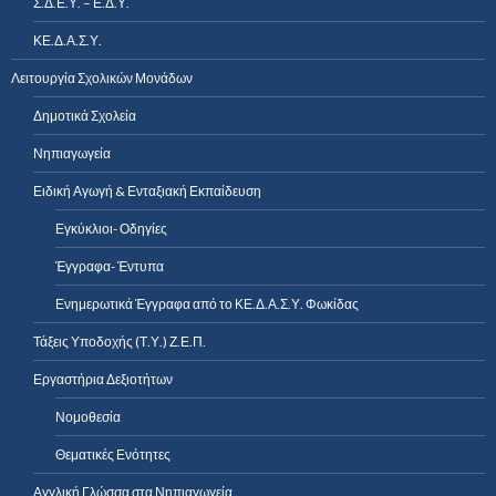
Σ.Δ.Ε.Υ. – Ε.Δ.Υ.
ΚΕ.Δ.Α.Σ.Υ.
Λειτουργία Σχολικών Μονάδων
Δημοτικά Σχολεία
Νηπιαγωγεία
Ειδική Αγωγή & Ενταξιακή Εκπαίδευση
Εγκύκλιοι- Οδηγίες
Έγγραφα- Έντυπα
Ενημερωτικά Έγγραφα από το ΚΕ.Δ.Α.Σ.Υ. Φωκίδας
Τάξεις Υποδοχής (Τ.Υ.) Ζ.Ε.Π.
Εργαστήρια Δεξιοτήτων
Νομοθεσία
Θεματικές Ενότητες
Αγγλική Γλώσσα στα Νηπιαγωγεία