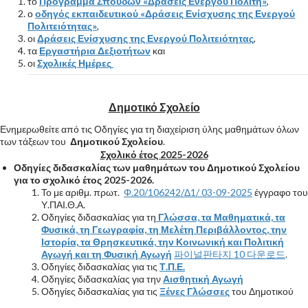
το
Πρόγραμμα Σπουδών «Δράσεις Ενεργού Πολίτη»
,
ο
οδηγός εκπαιδευτικού «Δράσεις Ενίσχυσης της Ενεργού
Πολιτειότητας»
,
οι
Δράσεις Ενίσχυσης της Ενεργού Πολιτειότητας
,
τα
Εργαστήρια Δεξιοτήτων
και
οι
Σχολικές Ημέρες
Δημοτικό Σχολείο
Ενημερωθείτε από τις Οδηγίες για τη διαχείριση ύλης μαθημάτων όλων
των τάξεων του
Δημοτικού Σχολείου
.
Σχολικό έτος 2025-2026
Οδηγίες διδασκαλίας των μαθημάτων του Δημοτικού Σχολείου
για το σχολικό έτος 2025-2026.
Το με αριθμ. πρωτ.
Φ.20/106242/Δ1/ 03-09-2025
έγγραφο του
Υ.ΠΑΙ.Θ.Α.
Οδηγίες διδασκαλίας για τη
Γλώσσα, τα Μαθηματικά, τα
Φυσικά, τη Γεωγραφία, τη Μελέτη Περιβάλλοντος, την
Ιστορία, τα Θρησκευτικά, την Κοινωνική και Πολιτική
Αγωγή και τη Φυσική Αγωγή
파이널판타지 10 다운로드
.
Οδηγίες διδασκαλίας για τις
Τ.Π.Ε.
Οδηγίες διδασκαλίας για την
Αισθητική Αγωγή
Οδηγίες διδασκαλίας για τις
Ξένες Γλώσσες
του Δημοτικού