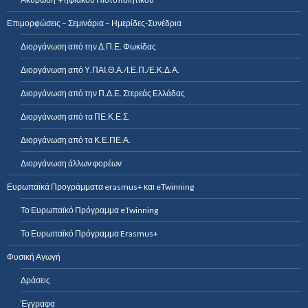
Επιμορφώσεις – Σεμινάρια – Ημερίδες-Συνέδρια
Διοργάνωση από την Δ.Π.Ε. Φωκίδας
Διοργάνωση από Υ.ΠΑΙ.Θ.Α./Ι.Ε.Π./Ε.Κ.Δ.Α.
Διοργάνωση από την Π.Δ.Ε. Στερεάς Ελλάδας
Διοργάνωση από τα ΠΕ.Κ.Ε.Σ.
Διοργάνωση από τα Κ.Ε.ΠΕ.Α.
Διοργάνωση άλλων φορέων
Ευρωπαϊκά Προγράμματα erasmus+ και eTwinning
Το Ευρωπαϊκό Πρόγραμμα eTwinning
Το Ευρωπαϊκό Πρόγραμμα Erasmus+
Φυσική Αγωγή
Δράσεις
Έγγραφα