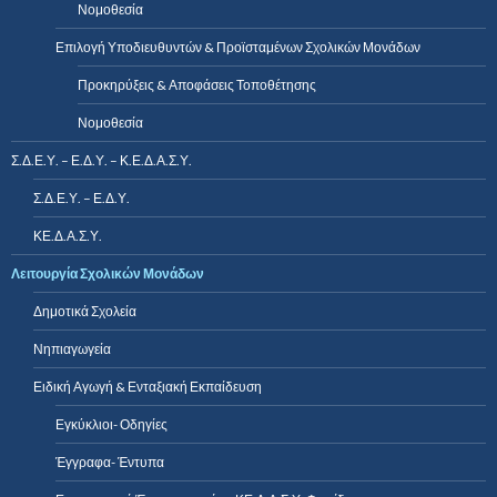
Νομοθεσία
Επιλογή Υποδιευθυντών & Προϊσταμένων Σχολικών Μονάδων
Προκηρύξεις & Αποφάσεις Τοποθέτησης
Νομοθεσία
Σ.Δ.Ε.Υ. – Ε.Δ.Υ. – Κ.Ε.Δ.Α.Σ.Υ.
Σ.Δ.Ε.Υ. – Ε.Δ.Υ.
ΚΕ.Δ.Α.Σ.Υ.
Λειτουργία Σχολικών Μονάδων
Δημοτικά Σχολεία
Νηπιαγωγεία
Ειδική Αγωγή & Ενταξιακή Εκπαίδευση
Εγκύκλιοι- Οδηγίες
Έγγραφα- Έντυπα