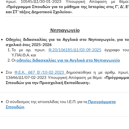
πρωτ. 10545/Δ1/30-01-2023 Υπουργική Απόφαση με θέμα:
«
Πρόγραμμα Σπουδών για το μάθημα της Ιστορίας στις Γ’, Δ’, Ε’
και ΣΤ’ τάξεις Δημοτικού Σχολείου
».
Νηπιαγωγείο
Οδηγίες διδασκαλίας για τα Αγγλικά στο Νηπιαγωγείο, για το
σχολικό έτος 2025-2026
Το με αρ. πρωτ.
Φ.20/106185/Δ1/03-09-2025
έγγραφο του
Υ.ΠΑΙ.Θ.Α. και
Οι
οδηγίες διδασκαλίας για τα Αγγλικά στο Νηπιαγωγείο
Στο
Φ.Ε.Κ. 687 Β΄/10-02-2023
δημοσιεύθηκε η με αριθμ. πρωτ.
13646/Δ1/07-02-2023 Υπουργική Απόφαση με θέμα: «
Πρόγραμμα
Σπουδών για την Προσχολική Εκπαίδευση
».
Ο σύνδεσμος της ιστοσελίδας του Ι.Ε.Π. για τα
Προγράμματα
Σπουδών
.