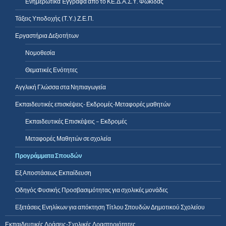
Ενημερωτικά Έγγραφα από το ΚΕ.Δ.Α.Σ.Υ. Φωκίδας
Τάξεις Υποδοχής (Τ.Υ.) Ζ.Ε.Π.
Εργαστήρια Δεξιοτήτων
Νομοθεσία
Θεματικές Ενότητες
Αγγλική Γλώσσα στα Νηπιαγωγεία
Εκπαιδευτικές επισκέψεις- Εκδρομές-Μεταφορές μαθητών
Εκπαιδευτικές Επισκέψεις – Εκδρομές
Μεταφορές Μαθητών σε σχολεία
Προγράμματα Σπουδών
Εξ Αποστάσεως Εκπαίδευση
Οδηγός Φυσικής Προσβασιμότητας για σχολικές μονάδες
Εξετάσεις Ενηλίκων για απόκτηση Τίτλου Σπουδών Δημοτικού Σχολείου
Εκπαιδευτικές Δράσεις-Σχολικές Δραστηριότητες