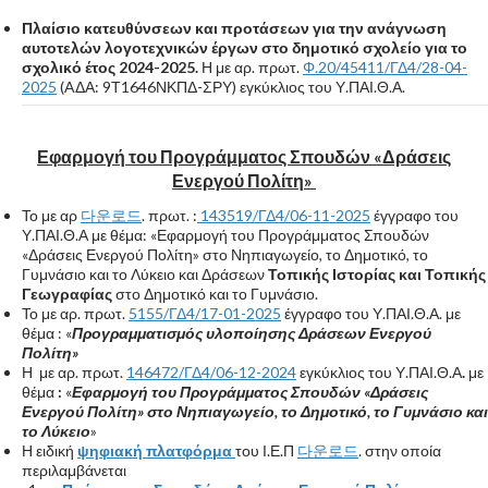
Πλαίσιο κατευθύνσεων και προτάσεων για την ανάγνωση
αυτοτελών λογοτεχνικών έργων στο δημοτικό σχολείο για το
σχολικό έτος 2024-2025.
Η με αρ. πρωτ.
Φ.20/45411/ΓΔ4/28-04-
2025
(AΔΑ: 9Τ1646ΝΚΠΔ-ΣΡΥ) εγκύκλιος του Υ.ΠΑΙ.Θ.Α.
Εφαρμογή του Προγράμματος Σπουδών «Δράσεις
Ενεργού Πολίτη»
Το με αρ
다운로드
. πρωτ. :
143519/ΓΔ4/06-11-2025
έγγραφο του
Υ.ΠΑΙ.Θ.Α με θέμα: «Εφαρμογή του Προγράμματος Σπουδών
«Δράσεις Ενεργού Πολίτη» στο Νηπιαγωγείο, το Δημοτικό, το
Γυμνάσιο και το Λύκειο και Δράσεων
Τοπικής Ιστορίας και Τοπικής
Γεωγραφίας
στο Δημοτικό και το Γυμνάσιο.
Το με αρ. πρωτ.
5155/ΓΔ4/17-01-2025
έγγραφο του Υ.ΠΑΙ.Θ.Α. με
θέμα : «
Προγραμματισμός υλοποίησης Δράσεων Ενεργού
Πολίτη
»
Η με αρ. πρωτ.
146472/ΓΔ4/06-12-2024
εγκύκλιος του Υ.ΠΑΙ.Θ.Α
.
με
θέμα
:
«
Εφαρμογή του Προγράμματος Σπουδών «Δράσεις
Ενεργού Πολίτη» στο Νηπιαγωγείο, το Δημοτικό, το Γυμνάσιο και
το Λύκειο
»
Η ειδική
ψηφιακή πλατφόρμα
του Ι.Ε.Π
다운로드
. στην οποία
περιλαμβάνεται