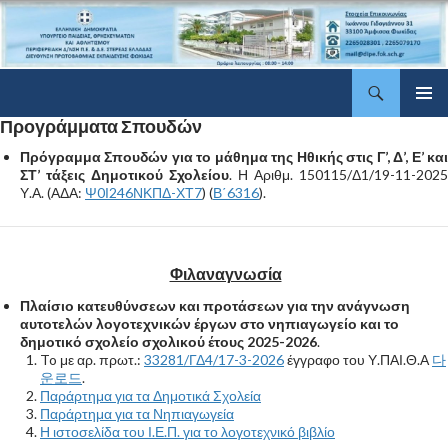
Αναζήτηση
ΔΠΕ Φωκίδας
Μετάβαση
Προγράμματα Σπουδών
Κύριο
σε
μενού
περιεχόμενο
Πρόγραμμα Σπουδών για το μάθημα της Ηθικής στις Γ’, Δ’, Ε’ και
ΣΤ’ τάξεις Δημοτικού Σχολείου
. Η Αριθμ. 150115/Δ1/19-11-2025
Υ.Α. (ΑΔΑ:
Ψ0Ι246ΝΚΠΔ-ΧΤ7
) (
Β΄6316
).
Φιλαναγνωσία
Πλαίσιο κατευθύνσεων και προτάσεων για την ανάγνωση
αυτοτελών λογοτεχνικών έργων στο νηπιαγωγείο και το
δημοτικό σχολείο σχολικού έτους 2025-2026
.
To με αρ. πρωτ.:
33281/ΓΔ4/17-3-2026
έγγραφο του Υ.ΠΑΙ.Θ.Α
다
운로드
.
Παράρτημα για τα Δημοτικά Σχολεία
Παράρτημα για τα Νηπιαγωγεία
Η ιστοσελίδα του Ι.Ε.Π. για το λογοτεχνικό βιβλίο