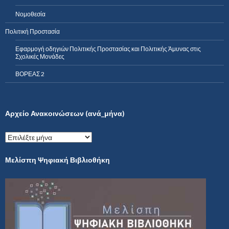
Νομοθεσία
Πολιτική Προστασία
Εφαρμογή οδηγιών Πολιτικής Προστασίας και Πολιτικής Άμυνας στις
Σχολικές Μονάδες
ΒΟΡΕΑΣ 2
Αρχείο Ανακοινώσεων (ανά_μήνα)
Α
ρ
χ
Μελίσπη Ψηφιακή Βιβλιοθήκη
ε
ί
ο
Α
ν
α
κ
ο