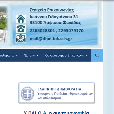
απληρωτές
Έντυπα
Οργανόγραμμα-Επικοινωνία
4
ι