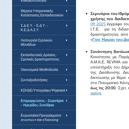
Καθηκοντολόγια
Θέματα Υπηρεσιακής
Σεμινάρια του Ιδρύ
Κατάστασης Εκπαιδευτικών
χρήσης του διαδικτ
09-2025
έγγραφο του
Σ.Δ.Ε.Υ. – Ε.Δ.Υ. –
Ι.Τ.Ε. για τη διδα
Κ.Ε.Δ.Α.Σ.Υ.
δραστηριότητες από 
«
Γίνε Ήρωας του Δια
Λειτουργία Σχολικών
Μονάδων
Συνάντηση δικτύωσ
Εκπαιδευτικές Δράσεις-
Κοινότητας με Παρά
Σχολικές Δραστηριότητες
Α.Μ.Κ.Ε. REVMA και 
υποστήριξη του Δήμ
Οικονομικά-Μισθοδοσία
της Διεύθυνσης Δε
δικτύωσης με θέμα:
Συνταξιοδοτήσεις
στο Πνευματικό Κέντ
έως τις 20:00
. Σχετ.
ΚΣΗΔΕ/Υπογράφω Ψηφιακά
αφίσα
.
Επιμορφώσεις – Σεμινάρια
– Ημερίδες-Συνέδρια
Ευρωπαϊκά Προγράμματα
erasmus+ και eTwinning