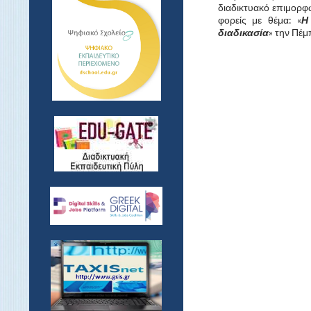
ν
διαδικτυακό επιμορφω
(
φορείς με θέμα: «
Η
α
διαδικασία
» την Πέμ
ν
ά
_
μ
ή
ν
α
)