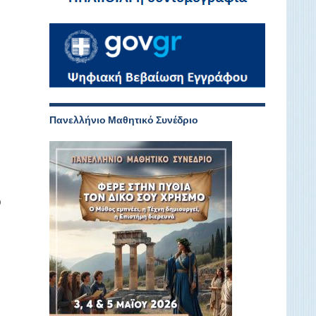
-
υ
,
Πανελλήνιο Μαθητικό Συνέδριο
ο
ί
0