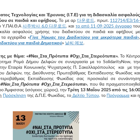
ματος Τεχνολογίας και Έρευνας (Ι.Τ.Ε) για τη διδασκαλία ασφαλούς
ύου σε παιδιά και εφήβους.
Το με αρ
다운로드
. πρωτ.
112714/Ε3/16
 Υ.ΠΑΙ.Θ.Α
사주박사 6.0 다운로드
. και
το από 11-09-2025 έγγραφο
το
σκαλία ασφαλούς χρήσης του διαδικτύου σε παιδιά και εφήβους με
τα εγχειρίδια «
Γίνε Ήρωας του Διαδικτύου για μικρότερα παιδιά
»
δικτύου για παιδιά Δημοτικού
»
날씨 예보
.
ης με θέμα: «#Ναι_Στα_Πρότυπα #Οχι_Στα_Στερεότυπα».
Το Κέντρ
ρτημα Ρομά Δήμου Δελφών σε συνεργασία με το SolidarityNow, την
την Εταιρία Κοινωνικής Ψυχιατρικής Π. Σακελλαρόπουλος και με την
ου Δελφών, της Διεύθυνσης Πρωτοβάθμιας Εκπαίδευσης Φωκίδας και
υτεροβάθμιας Εκπαίδευσης Φωκίδας σας προσκαλεί σε συνάντηση
«#Ναι_Στα_Πρότυπα #Οχι_Στα_Στερεότυπα
», που θα πραγματοποιηθε
ρο Άμφισσας (ισόγειος χώρος), την
Τρίτη 13 Μαΐου 2025 από τις 16:0
 η
Πρόσκληση
της Δ.Π.Ε. Φωκίδας, το
Δελτίο Τύπου,
το
Πρόγραμμα
και η