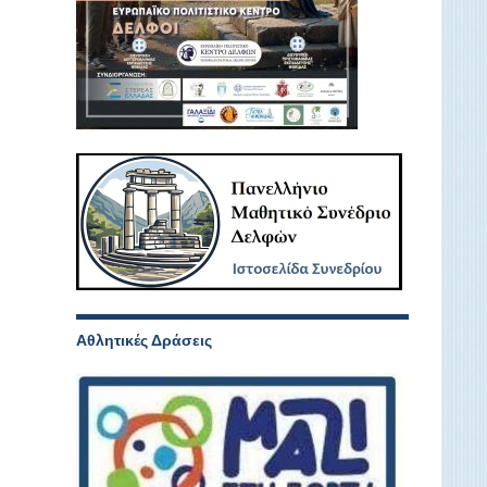
Αθλητικές Δράσεις
–
ε
ν
α