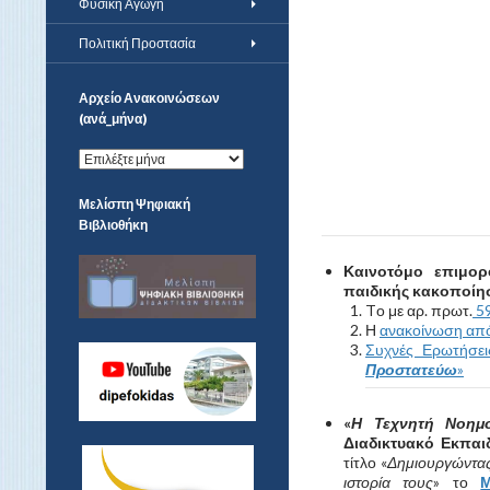
Φυσική Αγωγή
Πολιτική Προστασία
Αρχείο Ανακοινώσεων
(ανά_μήνα)
Α
ρ
χ
Μελίσπη Ψηφιακή
ε
Βιβλιοθήκη
ί
ο
Καινοτόμο επιμορ
Α
παιδικής κακοποίη
ν
Tο με αρ. πρωτ.
59
α
Η
ανακοίνωση απ
κ
Συχνές Ερωτήσει
ο
Προστατεύω
»
ι
ν
ώ
«
Η Τεχνητή Νοημο
σ
Διαδικτυακό Εκπαιδ
ε
τίτλο «
Δημιουργώντας 
ω
ιστορία τους
» το
Μ