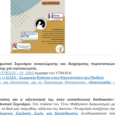
φωτικό Σεμινάριο αναγνώρισης και διαχείρισης περιστατικών
σης για νηπιαγωγούς.
77/Ε3/21 – 01 -2025
έγγραφο του Υ.ΠΑΙ.Θ.Α.
ό το
ELIZA – Σωματείο Ενάντια στην Κακοποίηση του Παιδιού
ς και Απαντήσεις για το Πρόγραμμα Νηπιαγωγών «
Αναγνωρίζω 
σύνη και η αξιοποίησή της στην εκπαιδευτική διαδικασία
»-
ευτικό Σεμινάριο.
Στα πλαίσια του 11ου Μαθητικού Διαγωνισμού μ
τα δικά μας παιχνίδια
», αλλά και του Δικτύου «
Τα σχολεία αναζητούν τη
ουσείο Σχολικής Ζωής και Εκπαίδευσης
συνδιοργανώνει έν