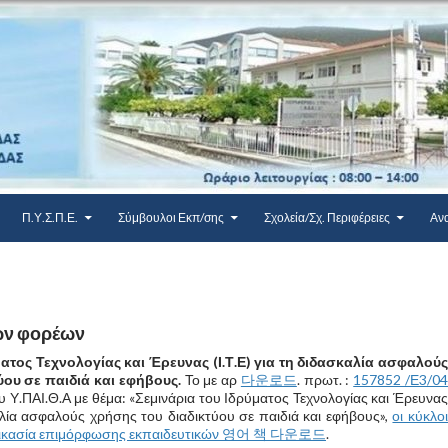
Π.Υ.Σ.Π.Ε.
Σύμβουλοι Εκπ/σης
Σχολεία/Σχ. Περιφέρειες
Αν
ων φορέων
ματος Τεχνολογίας και Έρευνας (Ι.Τ.Ε) για τη διδασκαλία ασφαλούς
ύου σε παιδιά και εφήβους.
Το με αρ
다운로드
. πρωτ. :
157852 /Ε3/0
 Υ.ΠΑΙ.Θ.Α με θέμα: «Σεμινάρια του Ιδρύματος Τεχνολογίας και Έρευνας
καλία ασφαλούς χρήσης του διαδικτύου σε παιδιά και εφήβους»,
οι κύκλο
αδικασία επιμόρφωσης εκπαιδευτικών
영어 책 다운로드
.