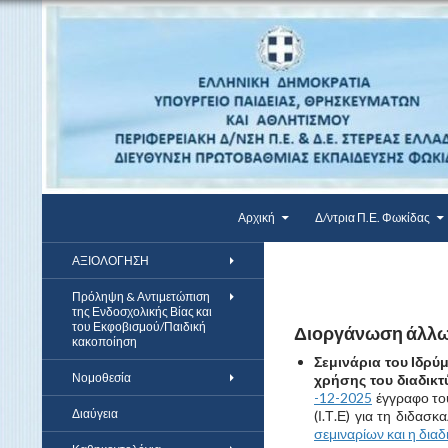
Αναζήτηση
Μετάβαση σε περιεχόμενο
ΔΠΕ Φωκίδας
Αρχική
Δ/ντρια Π.Ε. Φωκίδας
ΑΞΙΟΛΟΓΗΣΗ
Πρόληψη & Αντιμετώπιση
της Ενδοσχολικής Βίας και
του Εκφοβισμού/Παιδική
Διοργάνωση άλλ
κακοποίηση
Σεμινάρια του Ιδρύ
Νομοθεσία
χρήσης του διαδικτ
-12-2025
έγγραφο του
Διαύγεια
(Ι.Τ.Ε) για τη διδασ
σεμιναρίων και η δι