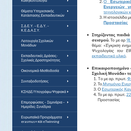
Καθηκοντολόγια
Ο
Εσωτερικ
Ενεργειών γ
Θέματα Υπηρεσιακής
τεχνολογικών 
Κατάστασης Εκπαιδευτικών
Η ιστοσελίδα μ
Προστασίας
Σ.Δ.Ε.Υ. – Ε.Δ.Υ. –
Κ.Ε.Δ.Α.Σ.Υ.
Στηρίζοντας παιδι
σεισμού.
Το με αρ
맥
Λειτουργία Σχολικών
θέμα: «
Έγκριση ενημ
Μονάδων
Ψυχολογίας του Εθ
εκπαιδευτικό υλικό
.
Εκπαιδευτικές Δράσεις-
Σχολικές Δραστηριότητες
Επικαιροποιημένο «
Οικονομικά-Μισθοδοσία
Σχολική Μονάδα» το
Tο με αρ. πρωτ.
Φ
Συνταξιοδοτήσεις
Το
Μνημόνιο Ενεργ
Ο
Εσωτερικός Καν
ΚΣΗΔΕ/Υπογράφω Ψηφιακά
Το με αρ. πρωτ.
22
Προστασίας
Επιμορφώσεις – Σεμινάρια –
Ημερίδες-Συνέδρια
Ευρωπαϊκά Προγράμματα
erasmus+ και eTwinning