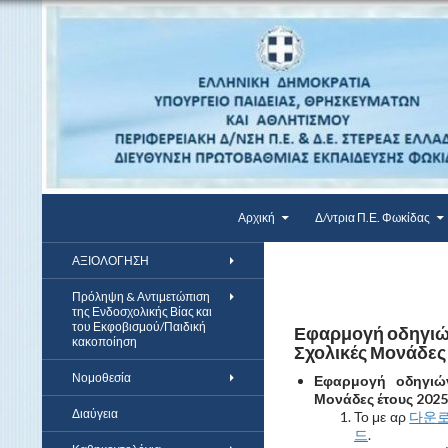
Αναζήτηση
Μετάβαση σε περιεχόμενο
ΔΠΕ Φωκίδας
Αρχική
Δ/ντρια Π.Ε. Φωκίδας
ΑΞΙΟΛΟΓΗΣΗ
Πρόληψη & Αντιμετώπιση
της Ενδοσχολικής Βίας και
του Εκφοβισμού/Παιδική
Εφαρμογή οδηγιών
κακοποίηση
Σχολικές Μονάδες
Νομοθεσία
Εφαρμογή οδηγιών
Μονάδες έτους 202
Διαύγεια
Το με αρ
다운
드
.