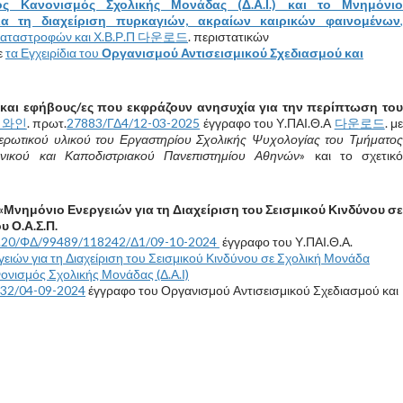
ός Κανονισμός Σχολικής Μονάδας (Δ.Α.Ι.) και το Μνημόνιο
ια τη διαχείριση πυρκαγιών, ακραίων καιρικών φαινομένων
,
καταστροφών και Χ.Β.Ρ.Π
다운로드
. περιστατικών
ε
τα Εγχειρίδια του
Οργανισμού Αντισεισμικού Σχεδιασμού και
ά και εφήβους/ες που εκφράζουν ανησυχία για την περίπτωση του
 와인
. πρωτ.
27883/ΓΔ4/12-03-2025
έγγραφο του Υ.ΠΑΙ.Θ.Α
다운로드
. μ
ερωτικού υλικού του Εργαστηρίου Σχολικής Ψυχολογίας του Τμήματο
νικού και Καποδιστριακού Πανεπιστημίου Αθηνών
» και το σχετικ
Μνημόνιο Ενεργειών για τη Διαχείριση του Σεισμικού Κινδύνου σε
υ Ο.Α.Σ.Π.
.20/ΦΔ/99489/118242/Δ1/09-10-2024
έγγραφο του Υ.ΠΑΙ.Θ.Α.
ειών για τη Διαχείριση του Σεισμικού Κινδύνου σε Σχολική Μονάδα
ονισμός Σχολικής Μονάδας (Δ.Α.Ι)
32/04-09-2024
έγγραφο του Οργανισμού Αντισεισμικού Σχεδιασμού και