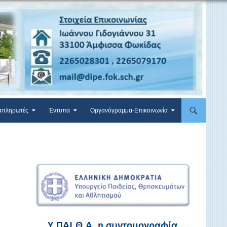
απληρωτές
Έντυπα
Οργανόγραμμα-Επικοινωνία
로