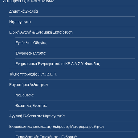
Λειτουργία Σχολικών Μονάδων
Δημοτικά Σχολεία
Νηπιαγωγεία
Ειδική Αγωγή & Ενταξιακή Εκπαίδευση
Εγκύκλιοι- Οδηγίες
Έγγραφα- Έντυπα
Ενημερωτικά Έγγραφα από το ΚΕ.Δ.Α.Σ.Υ. Φωκίδας
Τάξεις Υποδοχής (Τ.Υ.) Ζ.Ε.Π.
Εργαστήρια Δεξιοτήτων
Νομοθεσία
Θεματικές Ενότητες
Αγγλική Γλώσσα στα Νηπιαγωγεία
Εκπαιδευτικές επισκέψεις- Εκδρομές-Μεταφορές μαθητών
Εκπαιδευτικές Επισκέψεις – Εκδρομές