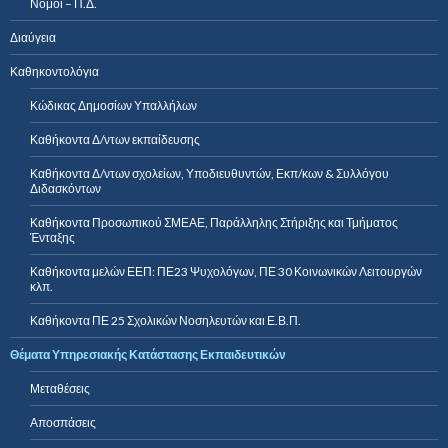
Νόμοι – Π.Δ.
Διαύγεια
Καθηκοντολόγια
Κώδικας Δημοσίων Υπαλλήλων
Καθήκοντα Δ/ντων εκπαίδευσης
Καθήκοντα Δ/ντων σχολείων, Υποδιευθυντών, Εκπ/κων & Συλλόγου
Διδασκόντων
Καθήκοντα Προσωπικού ΣΜΕΑΕ, Παράλληλης Στήριξης και Τμήματος
Ένταξης
Καθήκοντα μελών ΕΕΠ: ΠΕ23 Ψυχολόγων, ΠΕ 30 Κοινωνικών Λειτουργών
κλπ.
Καθήκοντα ΠΕ 25 Σχολικών Νοσηλευτών και Ε.Β.Π.
Θέματα Υπηρεσιακής Κατάστασης Εκπαιδευτικών
Μεταθέσεις
Αποσπάσεις