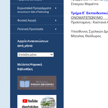
Σταύρου Μ
Ευρωπαϊκά Προγράμματα
erasmus+ και eTwinning
Τμήμα Ε΄ Εκπαιδευτικ
ΟΝΟΜΑΤΕΠ
Φυσική Αγωγή
Προϊσταμένη : 
Πολιτική Προστασία
Υπεύθυνος Σχολικών Δρ
Μήταλας Θ
Αρχείο Ανακοινώσεων
(ανά_μήνα)
Α
ρ
χ
Μελίσπη Ψηφιακή
ε
Βιβλιοθήκη
ί
ο
Α
ν
α
κ
ο
ι
ν