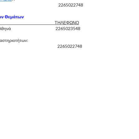
αριέττα 2265022748
ών Θεμάτων
ΩΝΥΜΟ ΤΗΛΕΦΩΝΟ
Καστανά Αθηνά 2265023548
αστηριοτήτων:
εόδωρος 2265022748