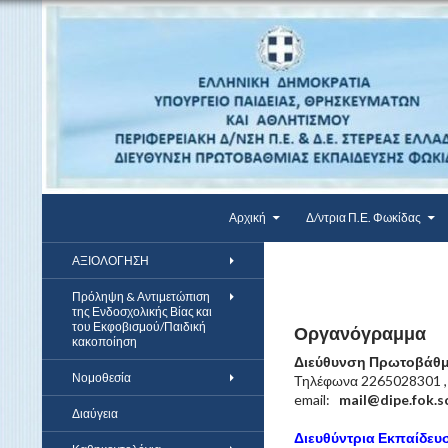
Αναζήτηση
Μετάβαση σε περιεχόμενο
ΔΠΕ Φωκίδας
Αρχική
Δ/ντρια Π.Ε. Φωκίδας
ΑΞΙΟΛΟΓΗΣΗ
Πρόληψη & Αντιμετώπιση
της Ενδοσχολικής Βίας και
του Εκφοβισμού/Παιδική
Οργανόγραμμα
κακοποίηση
Διεύθυνση Πρωτοβάθμ
Νομοθεσία
Τηλέφωνα 2265028301 
email:
mail@dipe.fok.s
Διαύγεια
Διευθύντρια Εκπαίδευ