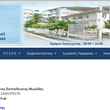
Π.Υ.Σ.Π.Ε.
Σύμβουλοι Εκπ/σης
Σχολεία/Σχ. Περιφέρειες
Αναπ
ιας Εκπαίδευσης Φωκίδας
, 2265079170
ch.gr
σης