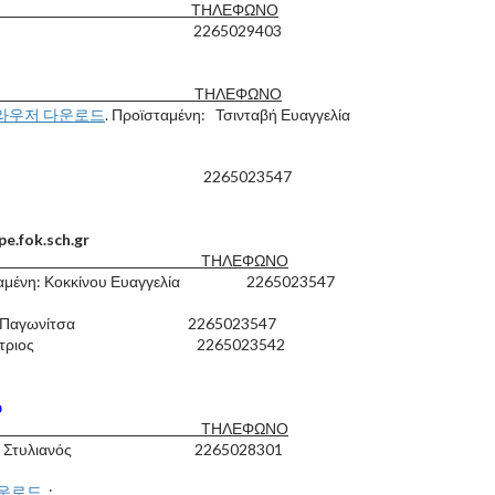
ΩΝΥΜΟ ΤΗΛΕΦΩΝΟ
αϊωάννου 2265029403
ΩΝΥΜΟ ΤΗΛΕΦΩΝΟ
라우저 다운로드
. Προϊσταμένη: Τσινταβή Ευαγγελία
υ Σοφία 2265023547
e.fok.sch.gr
ΩΝΥΜΟ ΤΗΛΕΦΩΝΟ
σταμένη: Κοκκίνου Ευαγγελία 2265023547
Μαρία-Παγωνίτσα 2265023547
ς Δημήτριος 2265023542
ύ
ΩΝΥΜΟ ΤΗΛΕΦΩΝΟ
ούσκος Στυλιανός 2265028301
운로드
. :