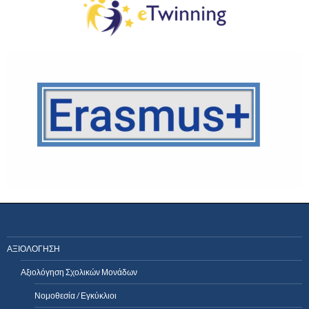
ΑΞΙΟΛΟΓΗΣΗ
Αξιολόγηση Σχολικών Μονάδων
Νομοθεσία / Εγκύκλιοι