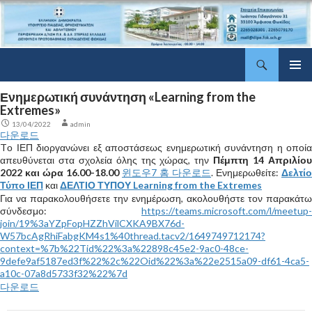
Αναζήτηση
ΔΠΕ Φωκίδας
Μετάβαση
Κύριο
σε
Ενημερωτική συνάντηση «Learning from the
μενού
περιεχόμενο
Extremes»
13/04/2022
admin
다운로드
Tο ΙΕΠ διοργανώνει εξ αποστάσεως ενημερωτική συνάντηση η οποία
απευθύνεται στα σχολεία όλης της χώρας, την
Πέμπτη 14 Απριλίο
2022 και ώρα 16.00-18.00
윈도우7 홈 다운로드
. Ενημερωθείτε:
Δελτίο
Τύπο ΙΕΠ
και
ΔΕΛΤΙΟ ΤΥΠΟΥ Learning from the Extremes
Για να παρακολουθήσετε την ενημέρωση, ακολουθήστε τον παρακάτω
σύνδεσμο:
https://teams.microsoft.com/l/meetup-
join/19%3aYZpFopHZZhVilCXKA9BX76d-
W57bcAgRhiFabgKM4s1%40thread.tacv2/1649749712174?
context=%7b%22Tid%22%3a%22898c45e2-9ac0-48ce-
9defe9af5187ed3f%22%2c%22Oid%22%3a%22e2515a09-df61-4ca5-
a10c-07a8d5733f32%22%7d
다운로드